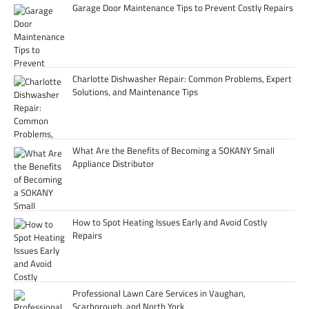
Garage Door Maintenance Tips to Prevent Costly Repairs
Charlotte Dishwasher Repair: Common Problems, Expert
Solutions, and Maintenance Tips
What Are the Benefits of Becoming a SOKANY Small
Appliance Distributor
How to Spot Heating Issues Early and Avoid Costly
Repairs
Professional Lawn Care Services in Vaughan,
Scarborough, and North York