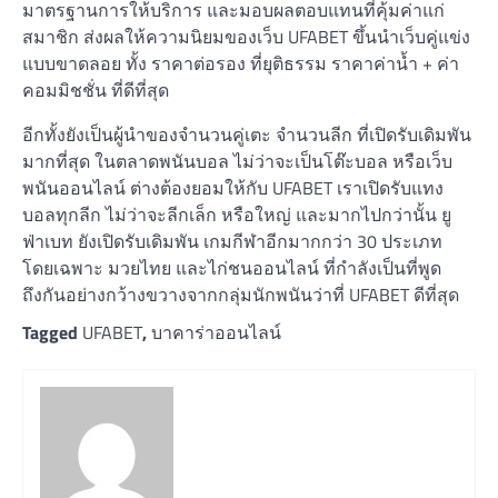
มาตรฐานการให้บริการ และมอบผลตอบแทนที่คุ้มค่าแก่
สมาชิก ส่งผลให้ความนิยมของเว็บ UFABET ขึ้นนำเว็บคู่แข่ง
แบบขาดลอย ทั้ง ราคาต่อรอง ที่ยุติธรรม ราคาค่าน้ำ + ค่า
คอมมิชชั่น ที่ดีที่สุด
อีกทั้งยังเป็นผู้นำของจำนวนคู่เตะ จำนวนลีก ที่เปิดรับเดิมพัน
มากที่สุด ในตลาดพนันบอล ไม่ว่าจะเป็นโต๊ะบอล หรือเว็บ
พนันออนไลน์ ต่างต้องยอมให้กับ UFABET เราเปิดรับแทง
บอลทุกลีก ไม่ว่าจะลีกเล็ก หรือใหญ่ และมากไปกว่านั้น ยู
ฟ่าเบท ยังเปิดรับเดิมพัน เกมกีฬาอีกมากกว่า 30 ประเภท
โดยเฉพาะ มวยไทย และไก่ชนออนไลน์ ที่กำลังเป็นที่พูด
ถึงกันอย่างกว้างขวางจากกลุ่มนักพนันว่าที่ UFABET ดีที่สุด
Tagged
UFABET
,
บาคาร่าออนไลน์