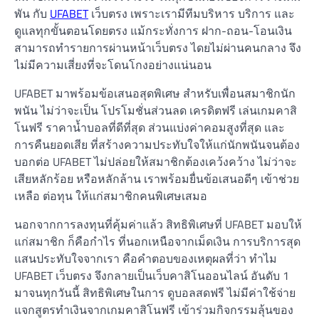
พัน กับ
UFABET
เว็บตรง เพราะเรามีทีมบริหาร บริการ และ
ดูแลทุกขั้นตอนโดยตรง แม้กระทั่งการ ฝาก-ถอน-โอนเงิน
สามารถทำรายการผ่านหน้าเว็บตรง ไดยไม่ผ่านคนกลาง จึง
ไม่มีความเสี่ยงที่จะโดนโกงอย่างแน่นอน
UFABET มาพร้อมข้อเสนอสุดพิเศษ สำหรับเพื่อนสมาชิกนัก
พนัน ไม่ว่าจะเป็น โปรโมชั่นส่วนลด เครดิตฟรี เล่นเกมคาสิ
โนฟรี ราคาน้ำบอลที่ดีที่สุด ส่วนแบ่งค่าคอมสูงที่สุด และ
การคืนยอดเสีย ที่สร้างความประทับใจให้แก่นักพนันจนต้อง
บอกต่อ UFABET ไม่ปล่อยให้สมาชิกต้องเคว้งคว้าง ไม่ว่าจะ
เสียหลักร้อย หรือหลักล้าน เราพร้อมยื่นข้อเสนอดีๆ เข้าช่วย
เหลือ ต่อทุน ให้แก่สมาชิกคนพิเศษเสมอ
นอกจากการลงทุนที่คุ้มค่าแล้ว สิทธิพิเศษที่ UFABET มอบให้
แก่สมาชิก ก็คือกำไร ที่นอกเหนือจากเม็ดเงิน การบริการสุด
แสนประทับใจจากเรา คือคำตอบของเหตุผลที่ว่า ทำไม
UFABET เว็บตรง จึงกลายเป็นเว็บคาสิโนออนไลน์ อันดับ 1
มาจนทุกวันนี้ สิทธิพิเศษในการ ดูบอลสดฟรี ไม่มีค่าใช้จ่าย
แจกสูตรทำเงินจากเกมคาสิโนฟรี เข้าร่วมกิจกรรมลุ้นของ