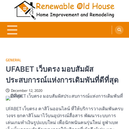
Skip
to
content
Renewable Old House
Home Improvement and Remodeling
GENERAL
UFABET เว็บตรง มอบสัมผัส
ประสบการณ์แห่งการเดิมพันที่ดีที่สุด
December 12, 2020
UFABET เว็บตรง คาสิโนออนไลน์ ที่ให้บริการวางเดิมพันครบ
วงจร ยกคาสิโนมาไว้บนอุปกรณ์สื่อสาร พัฒนาระบบการ
เล่นเกมทำเงินรูปแบบใหม่ เพื่อนักพนันคนรุ่นใหม่ ยูฟ่าเบท