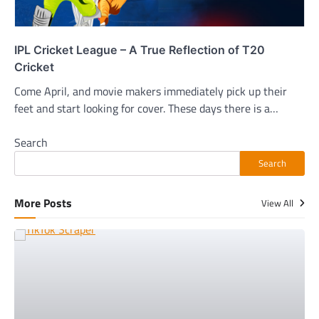
IPL Cricket League – A True Reflection of T20
Cricket
Come April, and movie makers immediately pick up their
feet and start looking for cover. These days there is a…
Search
Search
More Posts
View All