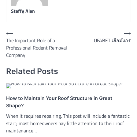
Steffy Alen
Post
⟵
⟶
The Important Role of a
UFABET เสือมังกร
navigation
Professional Rodent Removal
Company
Related Posts
How to Maintain Your Roof Structure in Great
Shape?
When it requires repairing. This post will include a fantastic
start; most homeowners pay little attention to their roof
maintenance…