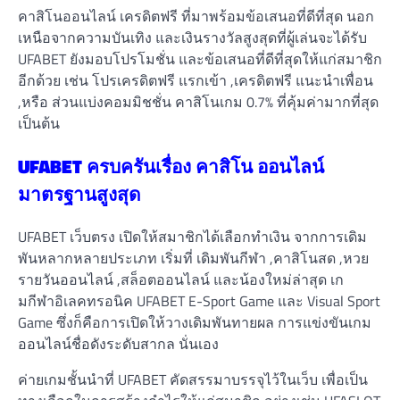
คาสิโนออนไลน์ เครดิตฟรี ที่มาพร้อมข้อเสนอที่ดีที่สุด นอก
เหนือจากความบันเทิง และเงินรางวัลสูงสุดที่ผู้เล่นจะได้รับ
UFABET ยังมอบโปรโมชั่น และข้อเสนอที่ดีที่สุดให้แก่สมาชิก
อีกด้วย เช่น โปรเครดิตฟรี แรกเข้า ,เครดิตฟรี แนะนำเพื่อน
,หรือ ส่วนแบ่งคอมมิชชั่น คาสิโนเกม 0.7% ที่คุ้มค่ามากที่สุด
เป็นต้น
UFABET ครบครันเรื่อง คาสิโน ออนไลน์
มาตรฐานสูงสุด
UFABET เว็บตรง เปิดให้สมาชิกได้เลือกทำเงิน จากการเดิม
พันหลากหลายประเภท เริ่มที่ เดิมพันกีฬา ,คาสิโนสด ,หวย
รายวันออนไลน์ ,สล็อตออนไลน์ และน้องใหม่ล่าสุด เก
มกีฬาอิเลคทรอนิค UFABET E-Sport Game และ Visual Sport
Game ซึ่งก็คือการเปิดให้วางเดิมพันทายผล การแข่งขันเกม
ออนไลน์ชื่อดังระดับสากล นั่นเอง
ค่ายเกมชั้นนำที่ UFABET คัดสรรมาบรรจุไว้ในเว็บ เพื่อเป็น