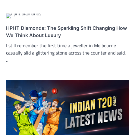
HPHT Diamonds: The Sparkling Shift Changing How
We Think About Luxury
I still remember the first time a jeweller in Melbourne
casually slid a glittering stone across the counter and said,
…